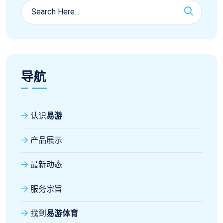
导航
认识
易游
产品展示
最新动态
服务宗旨
找到
易游体育