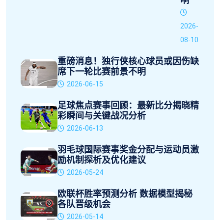
响
2026-
08-10
重磅消息！独行侠核心球员或因伤缺
席下一轮比赛前景不明
2026-06-15
足球焦点赛事回顾：最新比分揭晓精
彩瞬间与关键战况分析
2026-06-13
羽毛球国际赛事奖金分配与运动员激
励机制探析及优化建议
2026-05-24
欧联杯胜率预测分析 数据模型揭秘
各队晋级机会
2026-05-14