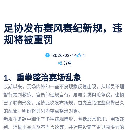
足协发布赛风赛纪新规，违
规将被重罚
2026-02-14
1
分享
1、重拳整治赛场乱象
长期以来，赛场内外的一些不良现象反复出现，从球员不理
智行为到教练、官员的违规言行，屡屡引发舆论争议，也损
害了联赛形象。足协此次发布新规，首先直指这些积弊已久
的乱象，明确将其列为重点整治对象。
新规在条款中细化了多种违规情形，包括恶意犯规、围攻裁
判、消极比赛以及不当言论等，并对应设定了更具震慑力的