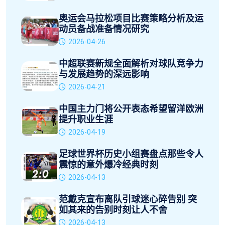
奥运会马拉松项目比赛策略分析及运
动员备战准备情况研究
2026-04-26
中超联赛新规全面解析对球队竞争力
与发展趋势的深远影响
2026-04-21
中国主力门将公开表态希望留洋欧洲
提升职业生涯
2026-04-19
足球世界杯历史小组赛盘点那些令人
震惊的意外爆冷经典时刻
2026-04-13
范戴克宣布离队引球迷心碎告别 突
如其来的告别时刻让人不舍
2026-04-13