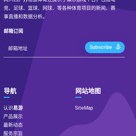
竞、足球、篮球、网球、等各种体育项目的新闻、赛
事直播和数据分析。
邮箱订阅
Subscribe
导航
网站地图
认识
易游
SiteMap
产品展示
最新动态
服务宗旨