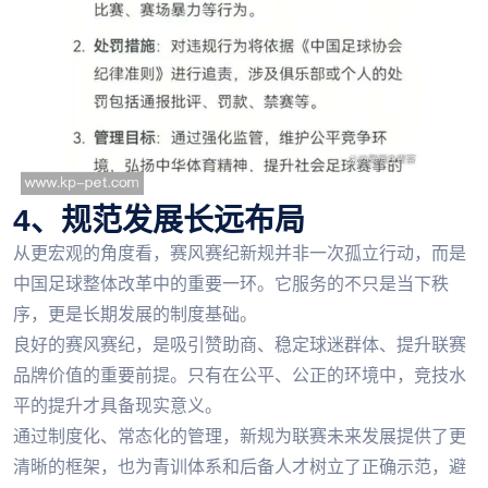
4、规范发展长远布局
从更宏观的角度看，赛风赛纪新规并非一次孤立行动，而是
中国足球整体改革中的重要一环。它服务的不只是当下秩
序，更是长期发展的制度基础。
良好的赛风赛纪，是吸引赞助商、稳定球迷群体、提升联赛
品牌价值的重要前提。只有在公平、公正的环境中，竞技水
平的提升才具备现实意义。
通过制度化、常态化的管理，新规为联赛未来发展提供了更
清晰的框架，也为青训体系和后备人才树立了正确示范，避