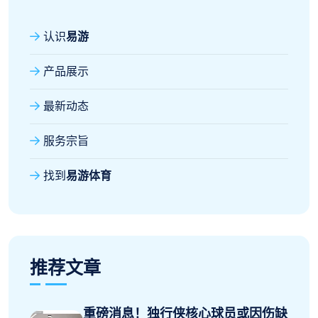
认识
易游
产品展示
最新动态
服务宗旨
找到
易游体育
推荐文章
重磅消息！独行侠核心球员或因伤缺