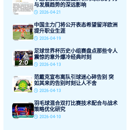
与发展趋势的深远影响
2026-04-21
中国主力门将公开表态希望留洋欧洲
提升职业生涯
2026-04-19
足球世界杯历史小组赛盘点那些令人
震惊的意外爆冷经典时刻
2026-04-13
范戴克宣布离队引球迷心碎告别 突
如其来的告别时刻让人不舍
2026-04-13
羽毛球混合双打比赛技术配合与战术
策略优化研究
2026-04-10