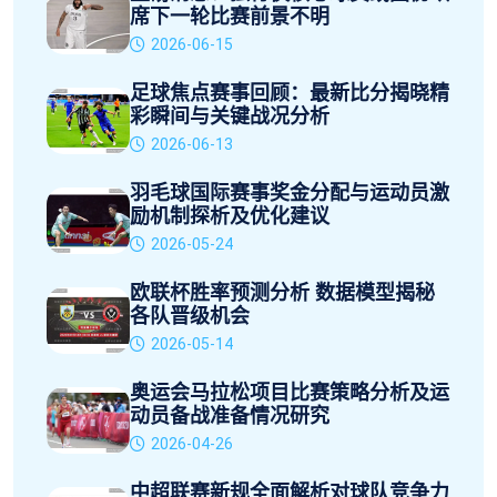
席下一轮比赛前景不明
2026-06-15
足球焦点赛事回顾：最新比分揭晓精
彩瞬间与关键战况分析
2026-06-13
羽毛球国际赛事奖金分配与运动员激
励机制探析及优化建议
2026-05-24
欧联杯胜率预测分析 数据模型揭秘
各队晋级机会
2026-05-14
奥运会马拉松项目比赛策略分析及运
动员备战准备情况研究
2026-04-26
中超联赛新规全面解析对球队竞争力