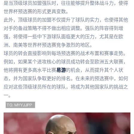
是当顶级球员加盟强队时，往往能够提升整体战斗力，使得
世界杯预选赛的形式更具变数。
此外，顶级球员的加盟不仅提升了球队的实力，也使得其他
对手的备战策略不得不做出相应调整。强队的阵容得到增
强，将使得一些中下游球队面临更大的压力，尤其是在欧
洲、南美等世界杯预选赛竞争激烈的地区。
球员的转会直接影响到每场预选赛的战术布置和赛事走势。
例如，如果某个进攻核心的球员成功转会至欧洲五大联赛，
他将拥有更多高水平比赛
易游
的机会，从而提升其个人状
态，并为国家队争取更好的排名。在未来的预选赛中，如何
应对这些顶级球员所在的球队，将成为其他国家队的挑战之
一。