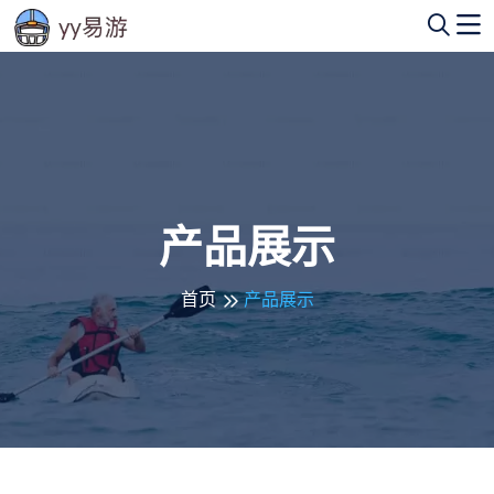
产品展示
首页
产品展示