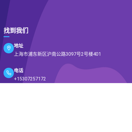
找到我们
地址
上海市浦东新区沪南公路3097号2号楼401
电话
+15307257172
邮箱
favourite@qq.com