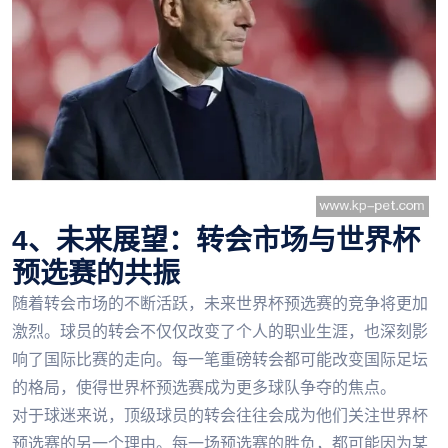
4、未来展望：转会市场与世界杯
预选赛的共振
随着转会市场的不断活跃，未来世界杯预选赛的竞争将更加
激烈。球员的转会不仅仅改变了个人的职业生涯，也深刻影
响了国际比赛的走向。每一笔重磅转会都可能改变国际足坛
的格局，使得世界杯预选赛成为更多球队争夺的焦点。
对于球迷来说，顶级球员的转会往往会成为他们关注世界杯
预选赛的另一个理由。每一场预选赛的胜负，都可能因为某