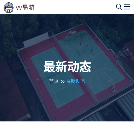
最新动态
首页
最新动态