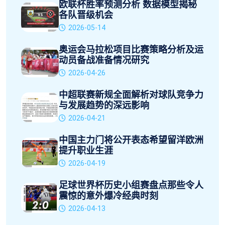
欧联杯胜率预测分析 数据模型揭秘
各队晋级机会
2026-05-14
奥运会马拉松项目比赛策略分析及运
动员备战准备情况研究
2026-04-26
中超联赛新规全面解析对球队竞争力
与发展趋势的深远影响
2026-04-21
中国主力门将公开表态希望留洋欧洲
提升职业生涯
2026-04-19
足球世界杯历史小组赛盘点那些令人
震惊的意外爆冷经典时刻
2026-04-13