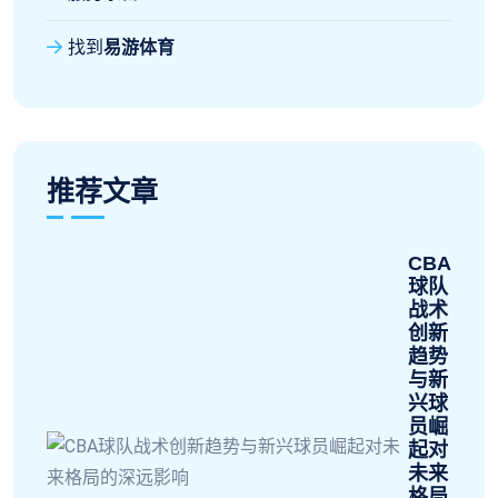
找到
易游体育
推荐文章
CBA
球队
战术
创新
趋势
与新
兴球
员崛
起对
未来
格局