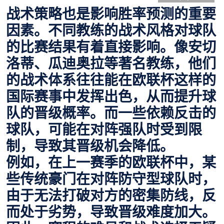
战术策略也是影响胜率预测的重要
因素。不同教练的战术风格对球队
的比赛结果有着直接影响。像安切
洛蒂、瓜迪奥拉等著名教练，他们
的战术体系往往能在欧联杯这样的
国际赛事中发挥出色，从而提升球
队的晋级概率。而一些依赖反击的
球队，可能在对阵强队时受到限
制，导致其晋级机会降低。
例如，在上一赛季的欧联杯中，某
些传统豪门在对阵防守型球队时，
由于无法打破对方的密集防线，反
而处于劣势，导致晋级难度加大。