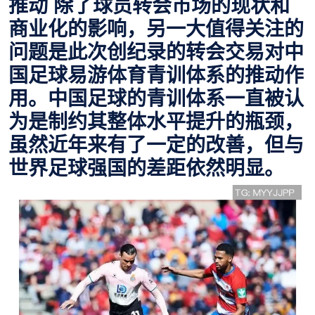
推动 除了球员转会市场的现状和
商业化的影响，另一大值得关注的
问题是此次创纪录的转会交易对中
国足球
易游体育
青训体系的推动作
用。中国足球的青训体系一直被认
为是制约其整体水平提升的瓶颈，
虽然近年来有了一定的改善，但与
世界足球强国的差距依然明显。