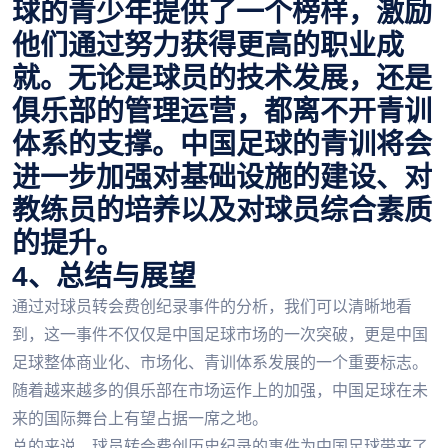
球的青少年提供了一个榜样，激励
他们通过努力获得更高的职业成
就。无论是球员的技术发展，还是
俱乐部的管理运营，都离不开青训
体系的支撑。中国足球的青训将会
进一步加强对基础设施的建设、对
教练员的培养以及对球员综合素质
的提升。
4、总结与展望
通过对球员转会费创纪录事件的分析，我们可以清晰地看
到，这一事件不仅仅是中国足球市场的一次突破，更是中国
足球整体商业化、市场化、青训体系发展的一个重要标志。
随着越来越多的俱乐部在市场运作上的加强，中国足球在未
来的国际舞台上有望占据一席之地。
总的来说，球员转会费创历史纪录的事件为中国足球带来了