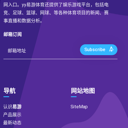
网入口。yy易游体育还提供了娱乐游戏平台，包括电
竞、足球、篮球、网球、等各种体育项目的新闻、赛
事直播和数据分析。
邮箱订阅
Subscribe
导航
网站地图
认识
易游
SiteMap
产品展示
最新动态