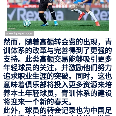
然而，随着高额转会费的出现，青
训体系的改革与完善得到了更强的
支持。此类高额交易能够吸引更多
年轻球员的关注，并激励他们努力
追求职业生涯的突破。同时，这也
意味着俱乐部将投入更多资源来培
养本土年轻球员，青训体系的建设
将迎来一个新的春天。
此外，球员的转会记录也为中国足