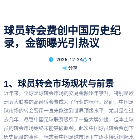
球员转会费创中国历史纪
录，金额曝光引热议
2025-12-24
1
分享
1、球员转会市场现状与前景
近年来，全球足球转会市场的交易金额逐年攀升，特别是欧
洲五大联赛的高额转会费成为了行业的标杆。然而，中国足
球市场的转会费用一直未能达到世界顶级水平，尤其是在过
去几年，尽管中国足球联赛吸引了一些大牌外援，但本土球
员的转会市场始终未能突破瓶颈。此次中国球员转会费创下
历史纪录的事件，标志着中国足球市场正在逐步接近国际水